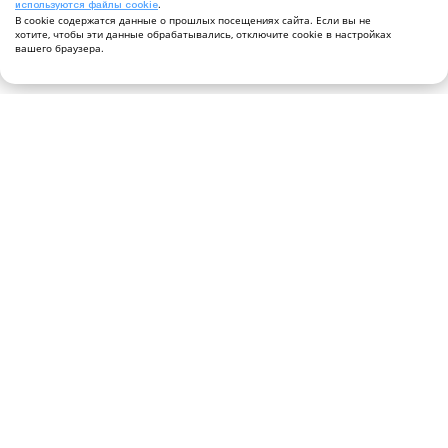
.
используются файлы cookie
В cookie содержатся данные о прошлых посещениях сайта. Если вы не
хотите, чтобы эти данные обрабатывались, отключите cookie в настройках
вашего браузера.
Руководители
Авторские проекты
Контакты
Оформить подписку
Подпишитесь, чтобы получать извещения о
публикации новостей